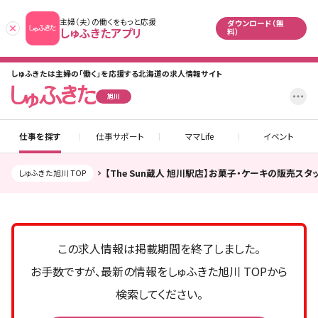
主婦（夫）の働くをもっと応援
ダウンロード（無
あとで
しゅふきたアプリ
料）
しゅふきたは主婦の「働く」を応援する北海道の求人情報サイト
設
旭川
仕事を探す
仕事サポート
ママLife
イベント
【The Sun蔵人 旭川駅店】お菓子・ケーキの販売ス
しゅふきた旭川 TOP
この求人情報は掲載期間を終了しました。
お手数ですが、最新の情報をしゅふきた旭川 TOPから
検索してください。