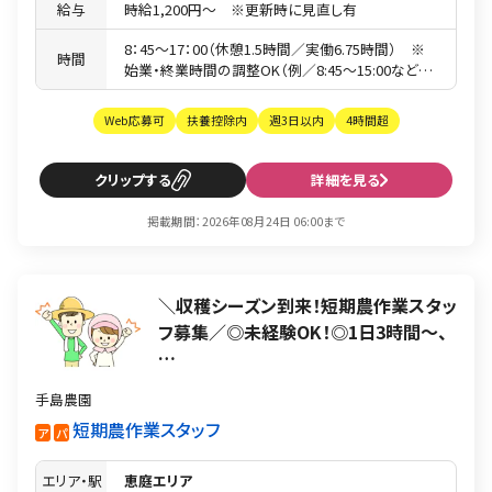
給与
時給1,200円〜 ※更新時に見直し有
8：45〜17：00（休憩1.5時間／実働6.75時間） ※
時間
始業・終業時間の調整OK（例／8:45〜15:00なども
相談可）
Web応募可
扶養控除内
週3日以内
4時間超
クリップ
詳細を見る
掲載期間：2026年08月24日 06:00まで
＼収穫シーズン到来！短期農作業スタッ
フ募集／◎未経験OK！◎1日3時間〜、
…
手島農園
短期農作業スタッフ
ア
パ
エリア・駅
恵庭エリア