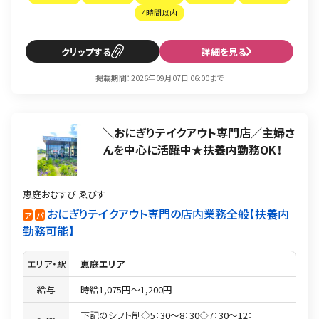
4時間以内
クリップ
詳細を見る
掲載期間：2026年09月07日 06:00まで
＼おにぎりテイクアウト専門店／主婦さ
んを中心に活躍中★扶養内勤務OK！
恵庭おむすび ゑびす
おにぎりテイクアウト専門の店内業務全般
扶養内
ア
パ
勤務可能
エリア・駅
恵庭エリア
給与
時給1,075円〜1,200円
下記のシフト制◇5：30〜8：30◇7：30〜12：