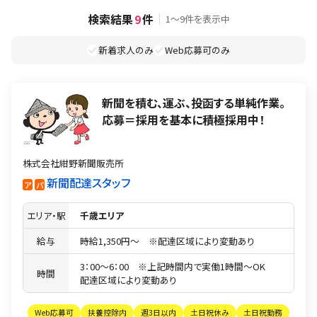
検索結果
9
件
1〜9件を表示中
新着求人のみ
Web応募可のみ
新聞を積む、運ぶ、投函する単純作業。
応募＝採用を基本に積極採用中！
株式会社紺野新聞販売所
新聞配達スタッフ
ア
パ
エリア・駅
千歳エリア
給与
時給1,350円〜 ※配達区域により変動あり
3：00〜6：00 ※上記時間内で実働1時間〜OK
時間
配達区域により変動あり
Web応募可
扶養控除内
週3日以内
土日祝休み
土日祝勤務