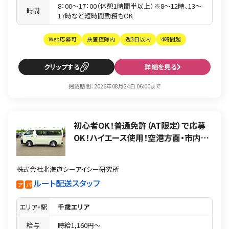
8：00〜17：00（休憩1時間半以上）※8〜12時、13〜
時間
17時など短時間勤務もOK
Web応募可
扶養控除内
週3日以内
4時間超
クリップ
詳細を見る
掲載期間：2026年08月24日 06:00まで
初心者OK！普通免許（AT限定）で応募
OK！ハイエース使用！空港方面・市内…
株式会社北海道シーアイシー研究所
ルート配送スタッフ
ア
パ
エリア・駅
千歳エリア
給与
時給1,160円〜