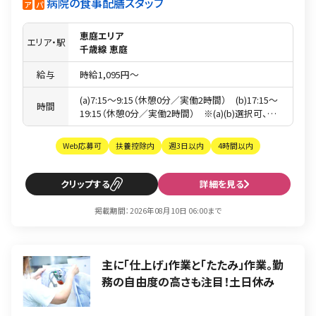
病院の食事配膳スタッフ
ア
パ
恵庭エリア
エリア・駅
千歳線 恵庭
給与
時給1,095円〜
(a)7:15〜9:15（休憩0分／実働2時間） (b)17:15〜
時間
19:15（休憩0分／実働2時間） ※(a)(b)選択可、ま
たは組合せもOK
Web応募可
扶養控除内
週3日以内
4時間以内
クリップ
詳細を見る
掲載期間：2026年08月10日 06:00まで
主に「仕上げ」作業と「たたみ」作業。勤
務の自由度の高さも注目！土日休み