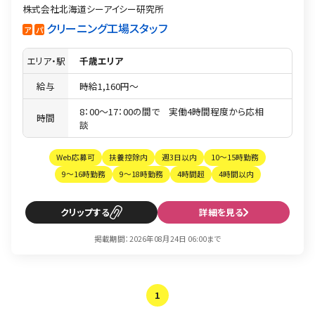
株式会社北海道シーアイシー研究所
クリーニング工場スタッフ
ア
パ
エリア・駅
千歳エリア
給与
時給1,160円〜
8：00〜17：00の間で 実働4時間程度から応相
時間
談
Web応募可
扶養控除内
週3日以内
10～15時勤務
9～16時勤務
9～18時勤務
4時間超
4時間以内
クリップ
詳細を見る
掲載期間：2026年08月24日 06:00まで
1