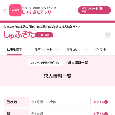
主婦（夫）の働くをもっと応援
ダウンロード（無
あとで
しゅふきたアプリ
料）
しゅふきたは主婦の「働く」を応援する北海道の求人情報サイト
設
千歳・恵庭
仕事を探す
仕事サポート
ママLife
イベント
求人情報一覧
しゅふきた千歳・恵庭 TOP
求人情報一覧
勤務地
例）札幌市中央区
変更する
駅
例）大通
変更する