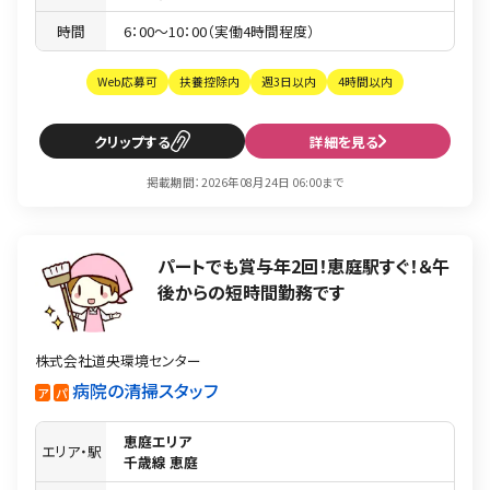
時間
6：00〜10：00（実働4時間程度）
Web応募可
扶養控除内
週3日以内
4時間以内
クリップ
詳細を見る
掲載期間：2026年08月24日 06:00まで
パートでも賞与年2回！恵庭駅すぐ！＆午
後からの短時間勤務です
株式会社道央環境センター
病院の清掃スタッフ
ア
パ
恵庭エリア
エリア・駅
千歳線 恵庭