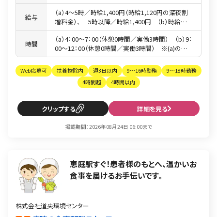
（a）4〜5時／時給1,400円（時給1,120円の深夜割
給与
増料金）、 5時以降／時給1,400円 （b）時給
1,200円
（a）4：00〜7：00（休憩0時間／実働3時間） （b）9：
時間
00〜12：00（休憩0時間／実働3時間） ※(a)のみ
(b)のみも選択可、(a)(b)の時間帯両方とも働いてい
る方もいます。 ※その他の時間帯もご希望であれ
Web応募可
扶養控除内
週3日以内
9～16時勤務
9～18時勤務
ばご相談ください。
4時間超
4時間以内
クリップ
詳細を見る
掲載期間：2026年08月24日 06:00まで
恵庭駅すぐ！患者様のもとへ、温かいお
食事を届けるお手伝いです。
株式会社道央環境センター