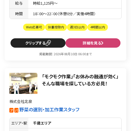
給与
時給1,125円〜
時間
18：00〜22：00（休憩0分／実働4時間）
Web応募可
扶養控除内
週3日以内
4時間以内
クリップ
詳細を見る
掲載期間：2026年08月10日 06:00まで
「モクモク作業」「お休みの融通が効く」
そんな職場を探している方必見！
株式会社北泉
野菜の選別・加工作業スタッフ
ア
パ
エリア・駅
千歳エリア