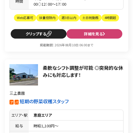
時間
00◇12：00〜17：00
Web応募可
扶養控除内
週3日以内
土日祝勤務
4時間超
クリップ
詳細を見る
掲載期間：2026年08月10日 06:00まで
柔軟なシフト調整が可能 ◎突発的な休
みにも対応します！
三上農園
短期の野菜収穫スタッフ
ア
パ
エリア・駅
恵庭エリア
給与
時給1,100円〜