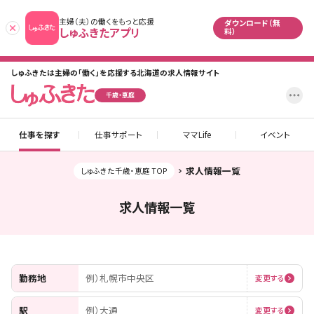
主婦（夫）の働くをもっと応援
ダウンロード（無
あとで
しゅふきたアプリ
料）
しゅふきたは主婦の「働く」を応援する北海道の求人情報サイト
設
千歳・恵庭
仕事を探す
仕事サポート
ママLife
イベント
求人情報一覧
しゅふきた千歳・恵庭 TOP
求人情報一覧
勤務地
例）札幌市中央区
変更する
駅
例）大通
変更する