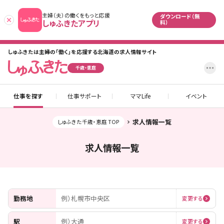
主婦（夫）の働くをもっと応援
ダウンロード（無
あとで
しゅふきたアプリ
料）
しゅふきたは主婦の「働く」を応援する北海道の求人情報サイト
設
千歳・恵庭
仕事を探す
仕事サポート
ママLife
イベント
求人情報一覧
しゅふきた千歳・恵庭 TOP
求人情報一覧
勤務地
例）札幌市中央区
変更する
駅
例）大通
変更する