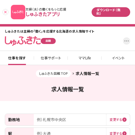
主婦（夫）の働くをもっと応援
ダウンロード（無
あとで
しゅふきたアプリ
料）
しゅふきたは主婦の「働く」を応援する北海道の求人情報サイト
設
函館
仕事を探す
仕事サポート
ママLife
イベント
求人情報一覧
しゅふきた函館 TOP
求人情報一覧
勤務地
例）札幌市中央区
変更する
駅
例）大通
変更する