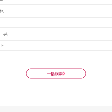
働く
ート系
以上
一括検索