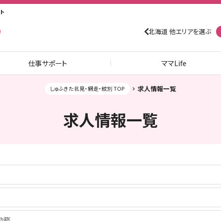
ト
北海道 他エリアを選ぶ
仕事サポート
ママLife
求人情報一覧
しゅふきた北見・網走・紋別 TOP
求人情報一覧
0勤務