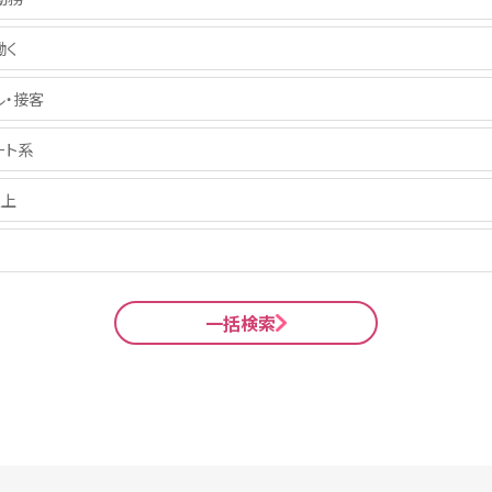
働く
ル・接客
ート系
以上
一括検索