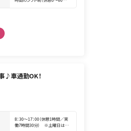
時間のシフト制（休憩0〜60
分） ※勤務時間は相談に応じ
ます。
事♪車通勤OK！
8：30〜17：00（休憩1時間／実
間
働7時間30分） ※土曜日は半