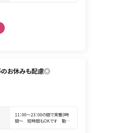
日勤務となります。 ※平均所定
労働時間／月168時間前後
等のお休みも配慮◎
11：00〜23：00の間で実働3時
間
間〜 短時間もOKです 勤務
時間はお気軽にご相談下さい