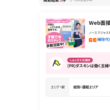
検索結果
5
件
Web面
ノースアジャス
掃除代
ア
パ
しゅふきた応援団
[PR]ダスキンは働く主
エリア・駅
紋別・遠軽エリア