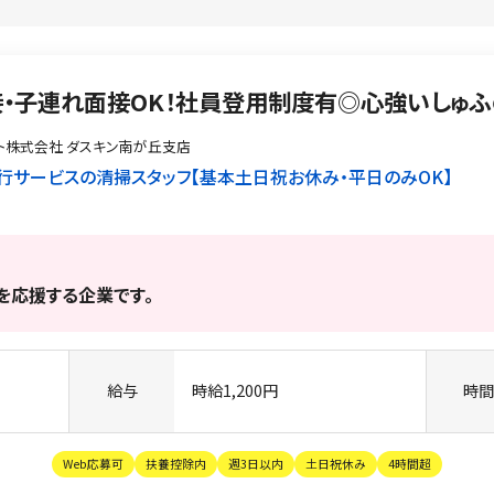
接・子連れ面接OK！社員登用制度有◎心強いしゅ
ト株式会社 ダスキン南が丘支店
行サービスの清掃スタッフ
基本土日祝お休み・平日のみOK
婦を応援する企業です。
給与
時給1,200円
時
Web応募可
扶養控除内
週3日以内
土日祝休み
4時間超