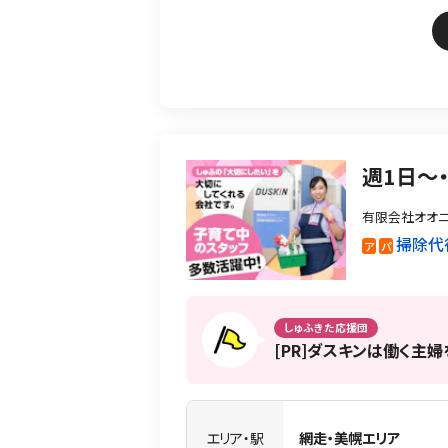
週1日〜
有限会社オオニ
掃除代
ア
パ
しゅふきた応援団
[PR]ダスキンは働く主
エリア・駅
網走・美幌エリア