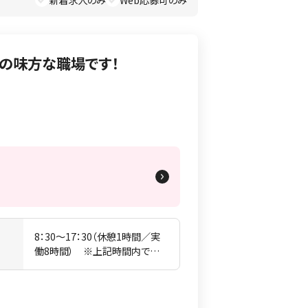
新着求人のみ
Web応募可のみ
ふの味方な職場です！
詳細を見る
8：30〜17：30（休憩1時間／実
間
働8時間） ※上記時間内で短
時間勤務も可能です。（実働2時
間以上からOK） ご希望の勤務
時間をご相談ください。