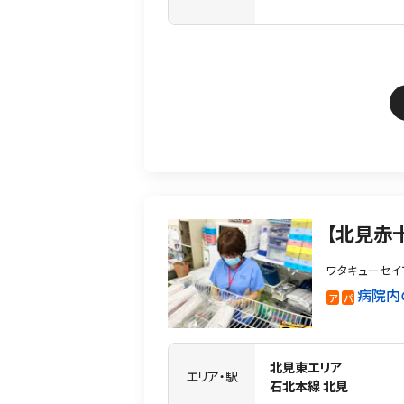
【北見赤
ワタキューセイ
病院内
ア
パ
北見東エリア
エリア・駅
石北本線 北見