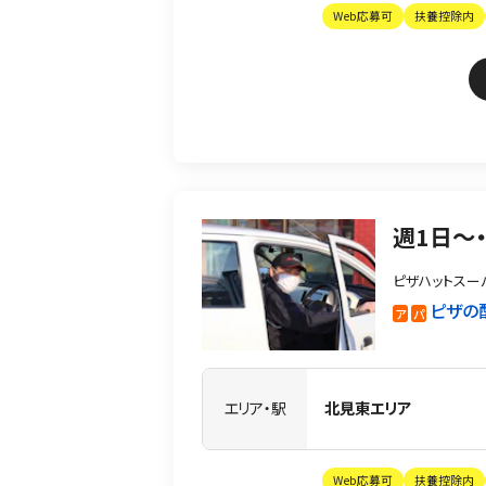
Web応募可
扶養控除内
週1日〜
ピザハットスー
ピザの
ア
パ
エリア・駅
北見東エリア
Web応募可
扶養控除内