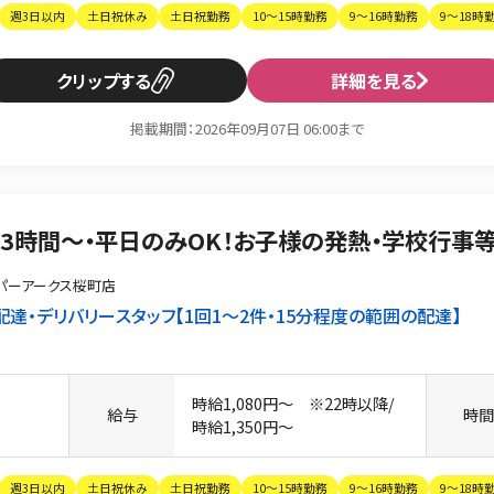
週3日以内
土日祝休み
土日祝勤務
10～15時勤務
9～16時勤務
9～18時
クリップ
詳細を見る
掲載期間：2026年09月07日 06:00まで
・3時間〜・平日のみOK！お子様の発熱・学校行事
パーアークス桜町店
配達・デリバリースタッフ
1回1〜2件・15分程度の範囲の配達
時給1,080円〜 ※22時以降/
給与
時
時給1,350円〜
週3日以内
土日祝休み
土日祝勤務
10～15時勤務
9～16時勤務
9～18時