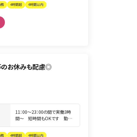
勤務
4時間超
4時間以内
等のお休みも配慮◎
11：00〜23：00の間で実働3時
間
間〜 短時間もOKです 勤務
時間はお気軽にご相談下さい
勤務
4時間超
4時間以内