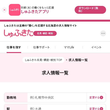
主婦（夫）の働くをもっと応援
ダウンロード（無
あとで
しゅふきたアプリ
料）
しゅふきたは主婦の「働く」を応援する北海道の求人情報サイト
設
北見・網走・紋別
仕事を探す
仕事サポート
ママLife
イベント
求人情報一覧
しゅふきた北見・網走・紋別 TOP
求人情報一覧
勤務地
例）札幌市中央区
変更する
駅
例）大通
変更する