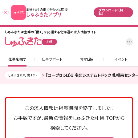
主婦（夫）の働くをもっと応援
ダウンロード（無
あとで
しゅふきたアプリ
料）
しゅふきたは主婦の「働く」を応援する北海道の求人情報サイト
設
札幌
仕事を探す
仕事サポート
ママLife
イベント
【コープさっぽろ 宅配システムトドック 札幌南セン
しゅふきた札幌 TOP
この求人情報は掲載期間を終了しました。
お手数ですが、最新の情報をしゅふきた札幌 TOPから
検索してください。