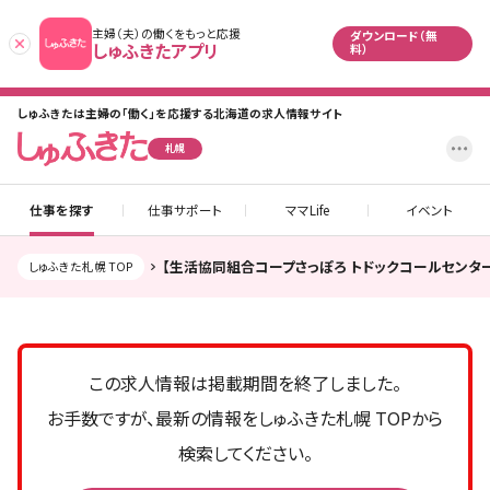
主婦（夫）の働くをもっと応援
ダウンロード（無
あとで
しゅふきたアプリ
料）
しゅふきたは主婦の「働く」を応援する北海道の求人情報サイト
設
札幌
仕事を探す
仕事サポート
ママLife
イベント
【生活協同組合コープさっぽろ トドックコールセン
しゅふきた札幌 TOP
この求人情報は掲載期間を終了しました。
お手数ですが、最新の情報をしゅふきた札幌 TOPから
検索してください。