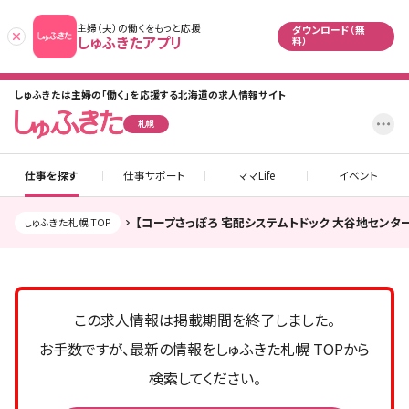
主婦（夫）の働くをもっと応援
ダウンロード（無
あとで
しゅふきたアプリ
料）
しゅふきたは主婦の「働く」を応援する北海道の求人情報サイト
設
札幌
仕事を探す
仕事サポート
ママLife
イベント
【コープさっぽろ 宅配システムトドック 大谷地セン
しゅふきた札幌 TOP
この求人情報は掲載期間を終了しました。
お手数ですが、最新の情報をしゅふきた札幌 TOPから
検索してください。