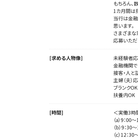
もちろん、
1カ月間は
当行は金融
思います。
さまざまな
応募いただ
[求める人物像]
未経験者応
金融機関で
接客・人と
主婦（夫）応
ブランクOK
扶養内OK
[時間]
＜実働3時
（a）9：00〜
（b）9：30〜
（c）12：30