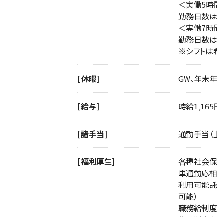
＜実働5時
勤務日数は
＜実働7時
勤務日数は
※シフトは
[休暇]
GW、年末
[給与]
時給1,165
[諸手当]
通勤手当（上
[福利厚生]
各種社会保
車通勤応相
利用可能託児
可能）
職務給制度