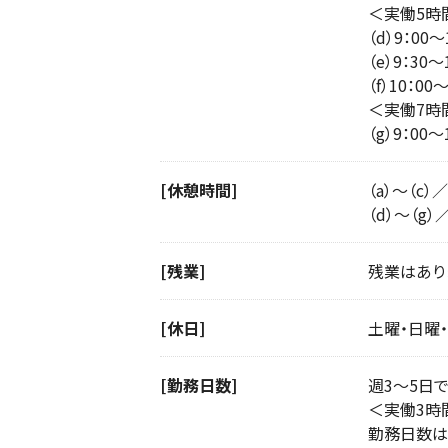
＜実働5時
（d）9：00〜
（e）9：30〜
（f）10：00
＜実働7時
（g）9：00〜
[休憩時間]
（a）〜（c
（d）〜（g
[残業]
残業はあり
[休日]
土曜・日曜
[勤務日数]
週3〜5日
＜実働3時
勤務日数は