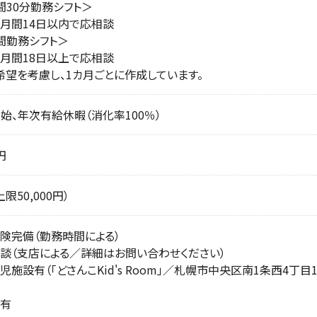
間30分勤務シフト＞
月間14日以内で応相談
間勤務シフト＞
月間18日以上で応相談
希望を考慮し、1カ月ごとに作成しています。
年始、年次有給休暇（消化率100％）
円
限50,000円）
険完備（勤務時間による）
談（支店による／詳細はお問い合わせください）
施設有（「どさんこKid's Room」／札幌市中央区南1条西4丁
有