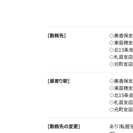
[勤務先]
◇美香保支
◇東苗穂支
◇北15条
◇札苗支店
◇元町支店
[最寄り駅]
◇美香保支
◇東苗穂支
◇北15条
◇札苗支店
◇元町支店
[勤務先の変更]
あり（転居