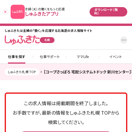
主婦（夫）の働くをもっと応援
ダウンロード（無
あとで
しゅふきたアプリ
料）
しゅふきたは主婦の「働く」を応援する北海道の求人情報サイト
設
札幌
仕事を探す
仕事サポート
ママLife
イベント
【コープさっぽろ 宅配システムトドック 新川センター
しゅふきた札幌 TOP
この求人情報は掲載期間を終了しました。
お手数ですが、最新の情報をしゅふきた札幌 TOPから
検索してください。