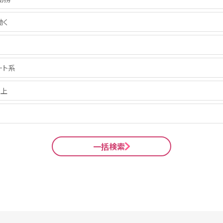
働く
ート系
以上
一括検索