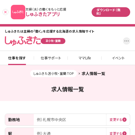
主婦（夫）の働くをもっと応援
ダウンロード（無
あとで
しゅふきたアプリ
料）
しゅふきたは主婦の「働く」を応援する北海道の求人情報サイト
設
苫小牧・室蘭
仕事を探す
仕事サポート
ママLife
イベント
求人情報一覧
しゅふきた苫小牧・室蘭 TOP
求人情報一覧
勤務地
例）札幌市中央区
変更する
駅
例）大通
変更する