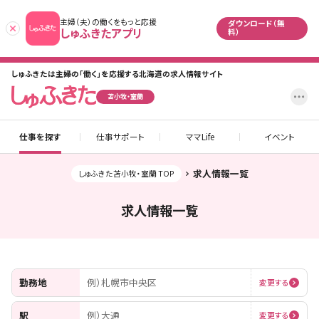
主婦（夫）の働くをもっと応援
ダウンロード（無
あとで
しゅふきたアプリ
料）
しゅふきたは主婦の「働く」を応援する北海道の求人情報サイト
設
苫小牧・室蘭
仕事を探す
仕事サポート
ママLife
イベント
求人情報一覧
しゅふきた苫小牧・室蘭 TOP
求人情報一覧
勤務地
例）札幌市中央区
変更する
駅
例）大通
変更する