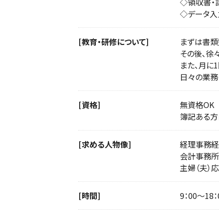
◇領収書・
◇データ入
[教育・研修について]
まずは書類
その後、徐
また、月に
日々の業務
[資格]
無資格OK
簿記ある方
[求める人物像]
経理事務経
会計事務所
主婦（夫）応
[時間]
9：00〜1