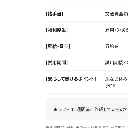
[諸手当]
交通費全額
[福利厚生]
雇用・労災
[昇給・賞与]
昇給有
[試用期間]
試用期間3カ
[安心して働けるポイント]
急なお休み
クOK
★シフトは1週間前に作成しているので
※資格欄に「例外」等の表示がある場合、その内容