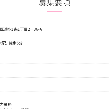
募集要項
菊水1条1丁目2－36-A
駅」 徒歩5分
力業務