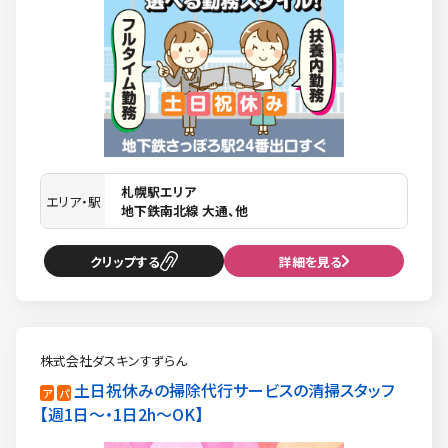
札幌駅エリア
エリア・駅
地下鉄南北線 大通、他
クリップ
詳細を見る
株式会社ダスキンすずらん
土日祝休みの掃除代行サービスの清掃スタッフ
ア
パ
週1日〜・1日2h〜OK