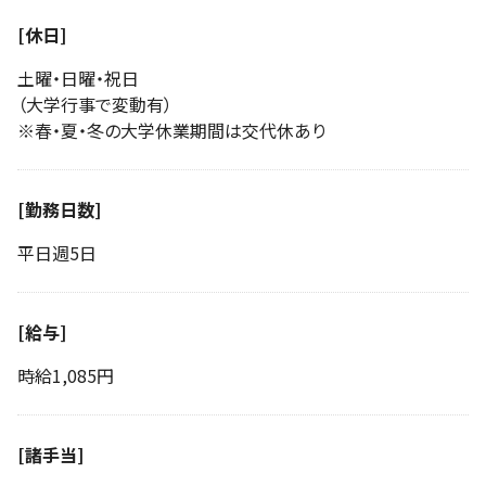
[休日]
土曜・日曜・祝日
（大学行事で変動有）
※春・夏・冬の大学休業期間は交代休あり
[勤務日数]
平日週5日
[給与]
時給1,085円
[諸手当]