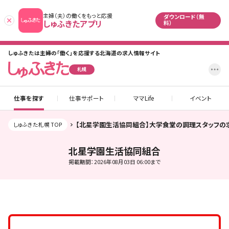
主婦（夫）の働くをもっと応援
ダウンロード（無
あとで
しゅふきたアプリ
料）
しゅふきたは主婦の「働く」を応援する北海道の求人情報サイト
設
札幌
仕事を探す
仕事サポート
ママLife
イベント
【北星学園生活協同組合】大学食堂の調理スタッフの
しゅふきた札幌 TOP
北星学園生活協同組合
掲載期間：2026年08月03日 06:00まで