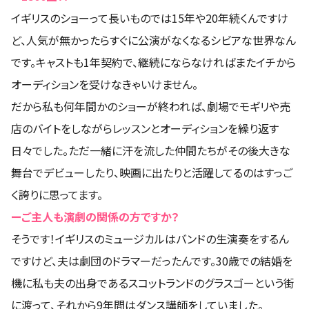
イギリスのショーって長いものでは15年や20年続くんですけ
ど、人気が無かったらすぐに公演がなくなるシビアな世界なん
です。キャストも1年契約で、継続にならなければまたイチから
オーディションを受けなきゃいけません。
だから私も何年間かのショーが終われば、劇場でモギリや売
店のバイトをしながらレッスンとオーディションを繰り返す
日々でした。ただ一緒に汗を流した仲間たちがその後大きな
舞台でデビューしたり、映画に出たりと活躍してるのはすっご
く誇りに思ってます。
ーご主人も演劇の関係の方ですか？
そうです！イギリスのミュージカルはバンドの生演奏をするん
ですけど、夫は劇団のドラマーだったんです。30歳での結婚を
機に私も夫の出身であるスコットランドのグラスゴーという街
に渡って、それから9年間はダンス講師をしていました。