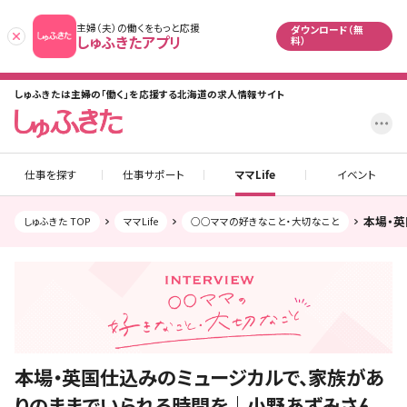
主婦（夫）の働くをもっと応援
ダウンロード（無
あとで
しゅふきたアプリ
料）
しゅふきたは主婦の「働く」を応援する北海道の求人情報サイト
設
仕事を探す
仕事サポート
ママLife
イベント
本場・
しゅふきた TOP
ママLife
○○ママの好きなこと・大切なこと
本場・英国仕込みのミュージカルで、家族があ
りのままでいられる時間を｜小野あずみさん